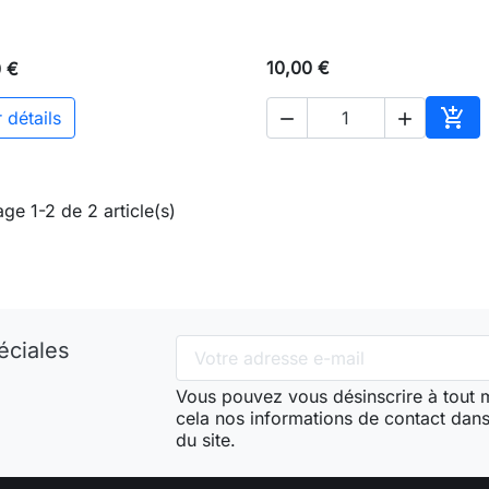
10,00 €
0 €

 détails


Ajou
age 1-2 de 2 article(s)
éciales
Vous pouvez vous désinscrire à tout
cela nos informations de contact dans 
du site.