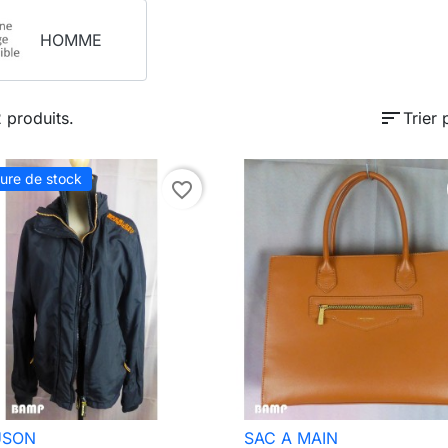
HOMME
sort
2 produits.
Trier 
ure de stock
favorite_border
USON
SAC A MAIN

Aperçu rapide

Aperçu rapide